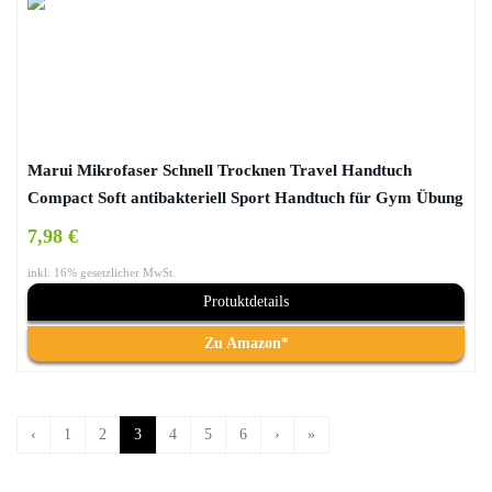
Marui Mikrofaser Schnell Trocknen Travel Handtuch
Compact Soft antibakteriell Sport Handtuch für Gym Übung
Fitness Workout Golf Camping Bad Schwimmen Strand
7,98 €
Yoga-Matte/Handtuch – (Größe 30 * 100 cm, Bonus Tasche)
inkl. 16% gesetzlicher MwSt.
Protuktdetails
Zu Amazon*
‹
1
2
3
4
5
6
›
»