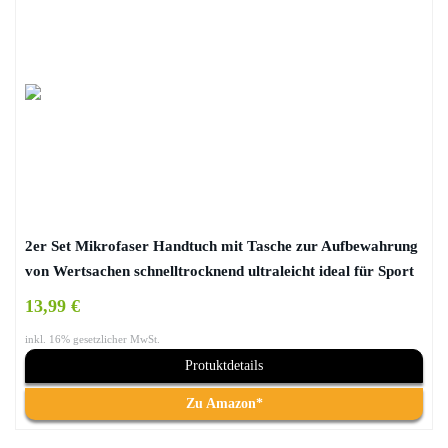
2er Set Mikrofaser Handtuch mit Tasche zur Aufbewahrung
von Wertsachen schnelltrocknend ultraleicht ideal für Sport
Freizeit Camping Reisen Geeignet für viele Sportarten
13,99 €
Schwimmen Fitness Gym Bodybuilding Laufen Joggen Yoga
inkl. 16% gesetzlicher MwSt.
Pilates Fussball leicht zu verstauen (160x80cm und
Protuktdetails
108x40cm)
Zu Amazon*