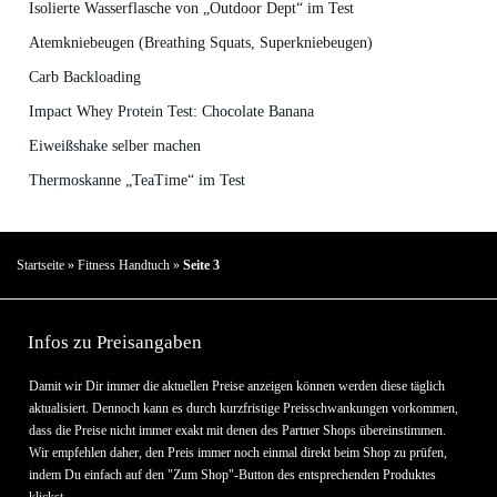
Isolierte Wasserflasche von „Outdoor Dept“ im Test
Atemkniebeugen (Breathing Squats, Superkniebeugen)
Carb Backloading
Impact Whey Protein Test: Chocolate Banana
Eiweißshake selber machen
Thermoskanne „TeaTime“ im Test
Startseite
»
Fitness Handtuch
»
Seite 3
Infos zu Preisangaben
Damit wir Dir immer die aktuellen Preise anzeigen können werden diese täglich
aktualisiert. Dennoch kann es durch kurzfristige Preisschwankungen vorkommen,
dass die Preise nicht immer exakt mit denen des Partner Shops übereinstimmen.
Wir empfehlen daher, den Preis immer noch einmal direkt beim Shop zu prüfen,
indem Du einfach auf den "Zum Shop"-Button des entsprechenden Produktes