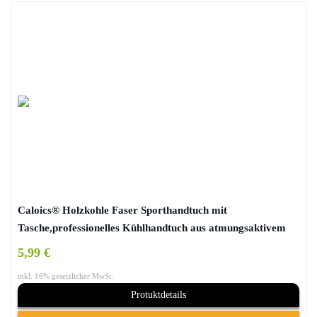
Caloics® Holzkohle Faser Sporthandtuch mit
Tasche,professionelles Kühlhandtuch aus atmungsaktivem
Material mit 100cmX31cm Länge Handtücher für Yoga,
5,99 €
beim Laufen, Mountainbiken, Wandern, Basketball, Fußball,
inkl. 16% gesetzlicher MwSt.
Golf und alle anderen Sportarten
Protuktdetails