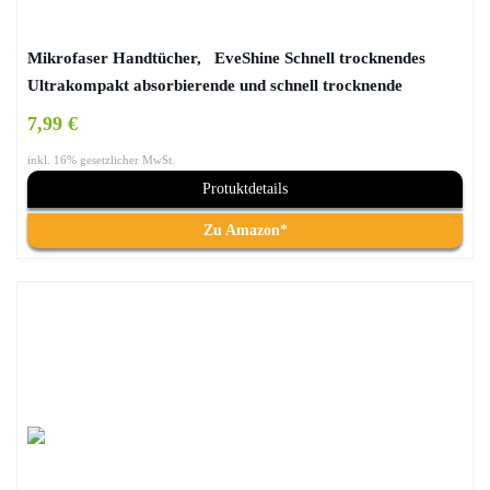
Mikrofaser Handtücher, EveShine Schnell trocknendes
Ultrakompakt absorbierende und schnell trocknende
Sporthandtücher zum Campen, für den Strand, Pool,
7,99 €
Fitnessstudio, Yoga, Pilates und furs Bad – 27,6 Zoll x 55
inkl. 16% gesetzlicher MwSt.
Zoll
Protuktdetails
Zu Amazon*