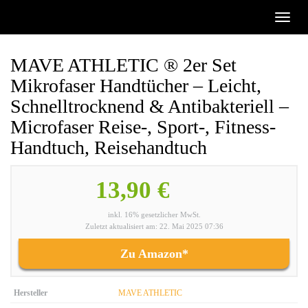
Skip
Toggl
to
naviga
main
content
MAVE ATHLETIC ® 2er Set
Mikrofaser Handtücher – Leicht,
Schnelltrocknend & Antibakteriell –
Microfaser Reise-, Sport-, Fitness-
Handtuch, Reisehandtuch
13,90 €
inkl. 16% gesetzlicher MwSt.
Zuletzt aktualisiert am: 22. Mai 2025 07:36
Zu Amazon*
Hersteller
MAVE ATHLETIC