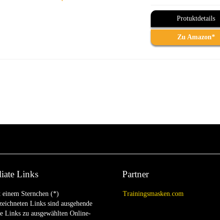
Protuktdetails
Zu Amazon*
liate Links
Partner
 einem Sternchen (*)
Trainingsmasken.com
eichneten Links sind ausgehende
te Links zu ausgewählten Online-