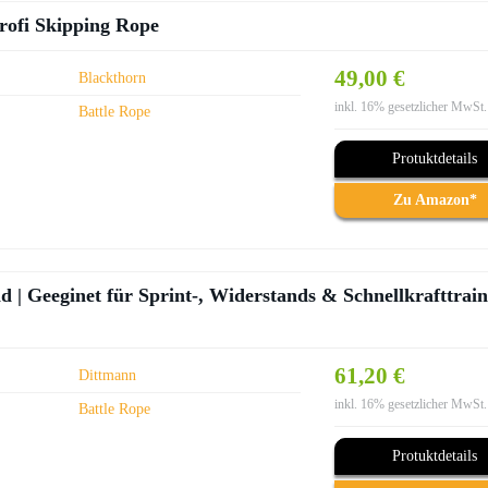
rofi Skipping Rope
49,00 €
Blackthorn
inkl. 16% gesetzlicher MwSt.
Battle Rope
Protuktdetails
Zu Amazon*
| Geeginet für Sprint-, Widerstands & Schnellkrafttrain
61,20 €
Dittmann
inkl. 16% gesetzlicher MwSt.
Battle Rope
Protuktdetails