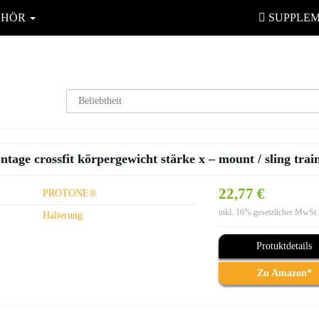
EHÖR
SUPPLE
tage crossfit körpergewicht stärke x – mount / sling trai
22,77 €
PROTONE®
inkl. 16% gesetzlicher MwSt.
Halterung
Protuktdetails
Zu Amazon*