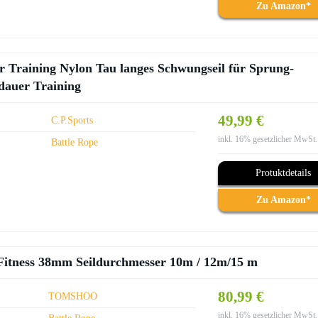
Zu Amazon*
r Training Nylon Tau langes Schwungseil für Sprung-
dauer Training
49,99 €
C.P.Sports
inkl. 16% gesetzlicher MwSt.
Battle Rope
Protuktdetails
Zu Amazon*
itness 38mm Seildurchmesser 10m / 12m/15 m
80,99 €
TOMSHOO
inkl. 16% gesetzlicher MwSt.