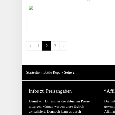
‹
1
2
3
›
Startseite
»
Battle Rope
»
Seite 2
Infos zu Preisangaben
*Affi
Damit wir Dir immer die aktuellen Preise
Die mit
anzeigen können werden diese täglich
gekennz
aktualisiert. Dennoch kann es durch
Affilia