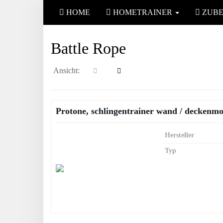
Skip
HOME
HOMETRAINER
ZUB
to
main
content
Battle Rope
Ansicht:
Protone, schlingentrainer wand / deckenmon
Hersteller
Typ