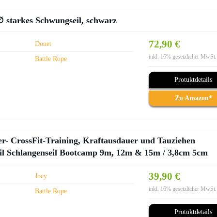
∅ starkes Schwungseil, schwarz
72,90 €
Donet
inkl. 16% gesetzlicher MwSt.
Battle Rope
Protuktdetails
Zu Amazon*
er- CrossFit-Training, Kraftausdauer und Tauziehen
 Seil Schlangenseil Bootcamp 9m, 12m & 15m / 3,8cm 5cm
39,90 €
Jocy
inkl. 16% gesetzlicher MwSt.
Battle Rope
Protuktdetails