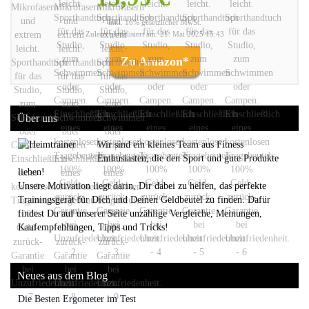
inkl. 16% gesetzlicher MwSt.
Zuletzt aktualisiert am: 21. Mai 2025 15:43
Zu Amazon*
Über uns
Wir sind ein kleines Team aus Fitness
Enthusiasten, die den Sport und gute Produkte
lieben!
Unsere Motivation liegt darin, Dir dabei zu helfen, das perfekte
Trainingsgerät für Dich und Deinen Geldbeutel zu finden. Dafür
findest Du auf unserer Seite unzählige Vergleiche, Meinungen,
Kaufempfehlungen, Tipps und Tricks!
Neues aus dem Blog
Die Besten Ergometer im Test