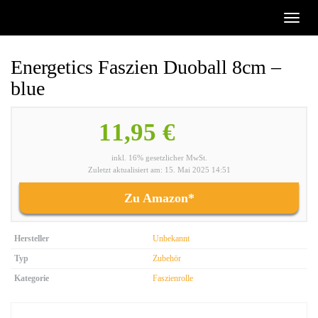
Skip
Toggl
to
naviga
main
content
Energetics Faszien Duoball 8cm –
blue
11,95 €
inkl. 16% gesetzlicher MwSt.
Zuletzt aktualisiert am: 15. Mai 2025 14:51
Zu Amazon*
Hersteller
Unbekannt
Typ
Zubehör
Kategorie
Faszienrolle