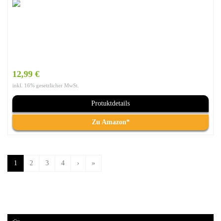
12,99 €
inkl. 16% gesetzlicher MwSt.
Protuktdetails
Zu Amazon*
1
2
3
4
›
»