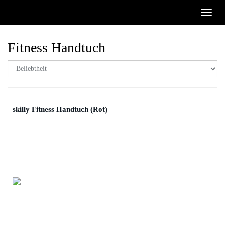
Skip
Toggl
to
naviga
main
content
Fitness Handtuch
skilly Fitness Handtuch (Rot)