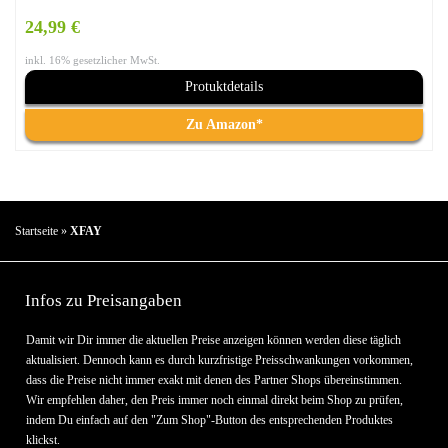
Handtuch rutschfest, ultra saugfähig + leicht,
24,99 €
Sporthandtuch, Reisehandtuch, Badetuch Microfaser , Das
inkl. 16% gesetzlicher MwSt.
Yoga Handtuch
Protuktdetails
Zu Amazon*
Startseite
»
XFAY
Infos zu Preisangaben
Damit wir Dir immer die aktuellen Preise anzeigen können werden diese täglich
aktualisiert. Dennoch kann es durch kurzfristige Preisschwankungen vorkommen,
dass die Preise nicht immer exakt mit denen des Partner Shops übereinstimmen.
Wir empfehlen daher, den Preis immer noch einmal direkt beim Shop zu prüfen,
indem Du einfach auf den "Zum Shop"-Button des entsprechenden Produktes
klickst.