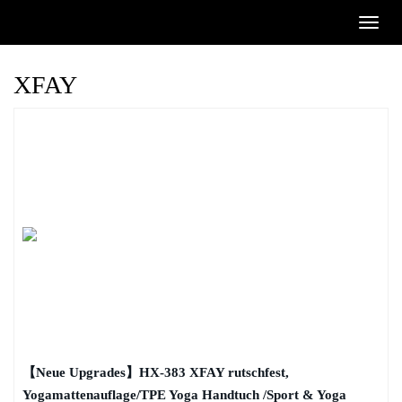
Skip
Toggl
to
naviga
main
content
XFAY
【Neue Upgrades】HX-383 XFAY rutschfest,
Yogamattenauflage/TPE Yoga Handtuch /Sport & Yoga