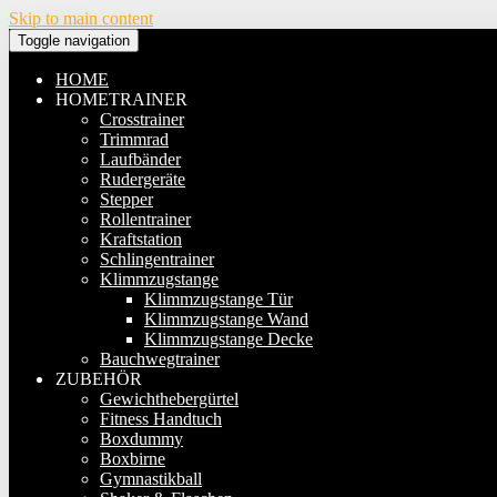
Skip to main content
Toggle navigation
HOME
HOMETRAINER
Crosstrainer
Trimmrad
Laufbänder
Rudergeräte
Stepper
Rollentrainer
Kraftstation
Schlingentrainer
Klimmzugstange
Klimmzugstange Tür
Klimmzugstange Wand
Klimmzugstange Decke
Bauchwegtrainer
ZUBEHÖR
Gewichthebergürtel
Fitness Handtuch
Boxdummy
Boxbirne
Gymnastikball