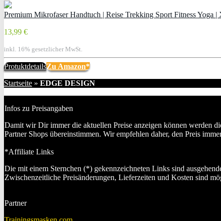
Premium Mikrofaser Handtuch | Reise Trekking Sport Fitness Yoga | X
13,99 €
inkl. 16% gesetzlicher MwSt.
Protuktdetails
Zu Amazon*
Startseite
»
EDGE DESIGN
Infos zu Preisangaben
Damit wir Dir immer die aktuellen Preise anzeigen können werden die
Partner Shops übereinstimmen. Wir empfehlen daher, den Preis imme
*Affiliate Links
Die mit einem Sternchen (*) gekennzeichneten Links sind ausgehende
Zwischenzeitliche Preisänderungen, Lieferzeiten und Kosten sind mög
Partner
Trainingsmasken.com