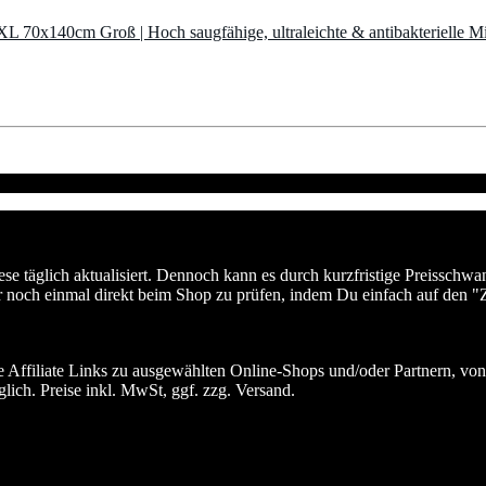
L 70x140cm Groß | Hoch saugfähige, ultraleichte & antibakterielle Mic
se täglich aktualisiert. Dennoch kann es durch kurzfristige Preissch
r noch einmal direkt beim Shop zu prüfen, indem Du einfach auf den "
 Affiliate Links zu ausgewählten Online-Shops und/oder Partnern, von
lich. Preise inkl. MwSt, ggf. zzg. Versand.