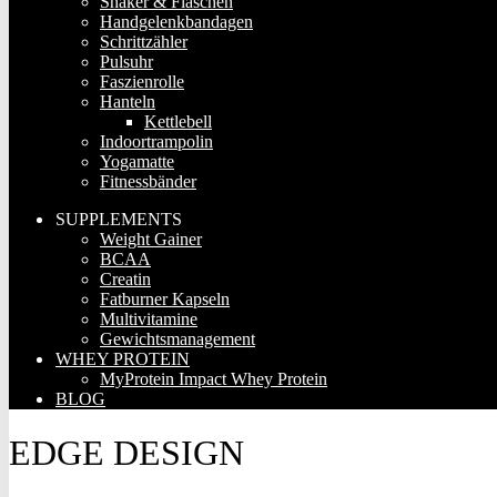
Shaker & Flaschen
Handgelenkbandagen
Schrittzähler
Pulsuhr
Faszienrolle
Hanteln
Kettlebell
Indoortrampolin
Yogamatte
Fitnessbänder
SUPPLEMENTS
Weight Gainer
BCAA
Creatin
Fatburner Kapseln
Multivitamine
Gewichtsmanagement
WHEY PROTEIN
MyProtein Impact Whey Protein
BLOG
EDGE DESIGN