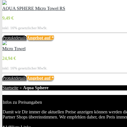
AQUA SPHERE Micro Towel RS
9,49 €
inkl. 16% gesetzlicher MwSt.
Protuktdetails
Angebot auf
*
Micro Towel
24,94 €
inkl. 16% gesetzlicher MwSt.
Protuktdetails
Angebot auf
*
Startseite
»
Aqua Sphere
Infos zu Preisangaben
Damit wir Dir immer die aktuellen Preise anzeigen können werden die
Partner Shops übereinstimmen. Wir empfehlen daher, den Preis imme