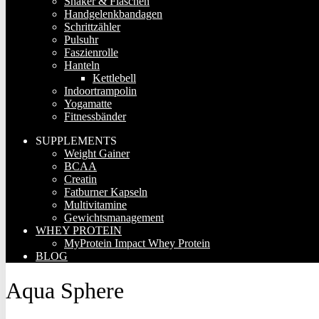
Shaker & Flaschen
Handgelenkbandagen
Schrittzähler
Pulsuhr
Faszienrolle
Hanteln
Kettlebell
Indoortrampolin
Yogamatte
Fitnessbänder
SUPPLEMENTS
Weight Gainer
BCAA
Creatin
Fatburner Kapseln
Multivitamine
Gewichtsmanagement
WHEY PROTEIN
MyProtein Impact Whey Protein
BLOG
Aqua Sphere