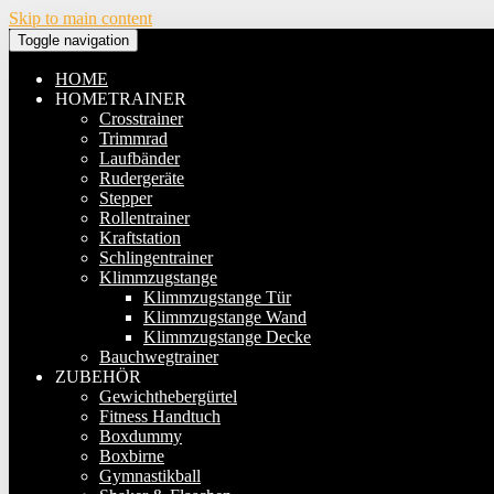
Skip to main content
Toggle navigation
HOME
HOMETRAINER
Crosstrainer
Trimmrad
Laufbänder
Rudergeräte
Stepper
Rollentrainer
Kraftstation
Schlingentrainer
Klimmzugstange
Klimmzugstange Tür
Klimmzugstange Wand
Klimmzugstange Decke
Bauchwegtrainer
ZUBEHÖR
Gewichthebergürtel
Fitness Handtuch
Boxdummy
Boxbirne
Gymnastikball