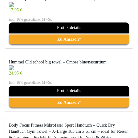
17,95 €
inkl. 16% gesetzlicher MwSt.
Protuktdetails
Zu Amazon*
Hummel Old school big towel – Ombre blue/nasturtium
24,95 €
inkl. 16% gesetzlicher MwSt.
Protuktdetails
Zu Amazon*
Body Focus Fitness Mikrofaser Sport Handtuch – Quick Dry
Handtuch Gym Towel – X-Large 183 cm x 61 cm – ideal für Reisen
& Camping – Perfekt für Schwimmen, Hot Yoga & Pilates