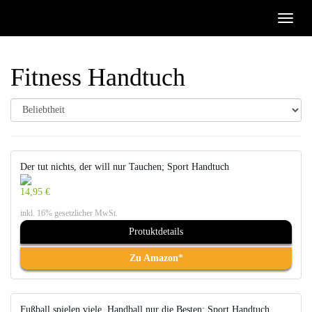
Skip
Toggle
to
naviga
main
content
Fitness Handtuch
Der tut nichts, der will nur Tauchen; Sport Handtuch
14,95 €
inkl. 16% gesetzlicher MwSt.
Protuktdetails
Zu Amazon*
Fußball spielen viele, Handball nur die Besten; Sport Handtuch