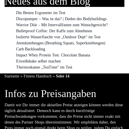
Neues aus dem Blog
Die Besten Ergometer im Test
Discopumper – Was ist das? | Duden des Bodybuildings
Warrior Diät – Mit Intervallfasten zum Wunschgewicht?
Bulletproof Coffee: Der Kaffe zum Abnehmen
Isolierte Wasserflasche von „Outdoor Dept“ im Test
Atemkniebeugen (Breathing Squats, Superkniebeugen)
Carb Backloading
Impact Whey Protein Test: Chocolate Banana
Eiweißshake selber machen
Thermoskanne „TeaTime“ im Test
Startseite
»
Fitness Handtuch
»
Seite 14
Infos zu Preisangaben
Damit wir Dir immer die aktuellen Preise anzeigen können werden diese
täglich aktualisiert. Dennoch kann es durch kurzfristige
Preisschwankungen vorkommen, dass die Preise nicht immer exakt mit
denen des Partner Shops übereinstimmen. Wir empfehlen daher, den
Preis immer noch einmal direkt beim Shop zu prüfen, indem Du einfach